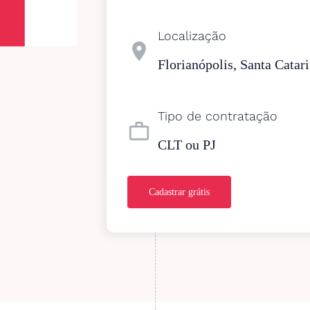
Localização
location_on
Florianópolis, Santa Catar
Tipo de contratação
work_outline
CLT ou PJ
Cadastrar grátis