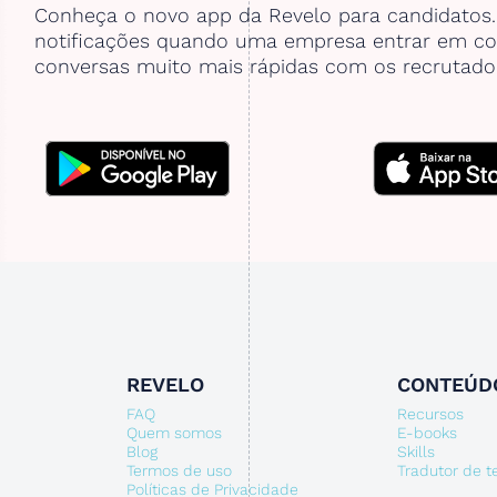
Conheça o novo app da Revelo para candidatos
notificações quando uma empresa entrar em co
conversas muito mais rápidas com os recrutado
REVELO
CONTEÚD
FAQ
Recursos
Quem somos
E-books
Blog
Skills
Termos de uso
Tradutor de 
Políticas de Privacidade