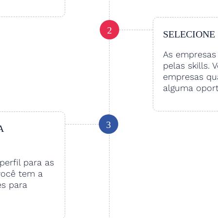
2
SELECIONE
As empresas 
pelas skills. 
empresas qu
alguma oport
3
A
perfil para as
você tem a
es para