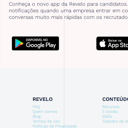
Conheça o novo app da Revelo para candidatos
notificações quando uma empresa entrar em co
conversas muito mais rápidas com os recrutado
REVELO
CONTEÚD
FAQ
Recursos
Quem somos
E-books
Blog
Skills
Termos de uso
Tradutor de 
Políticas de Privacidade