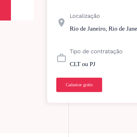
Localização
location_on
Rio de Janeiro, Rio de Jane
Tipo de contratação
work_outline
CLT ou PJ
Cadastrar grátis