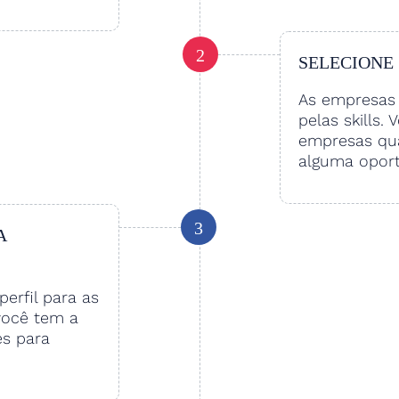
2
SELECIONE
As empresas 
pelas skills. 
empresas qu
alguma oport
3
A
perfil para as
você tem a
es para