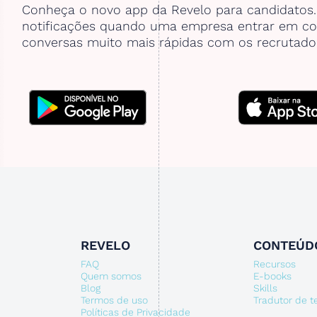
Conheça o novo app da Revelo para candidatos
notificações quando uma empresa entrar em co
conversas muito mais rápidas com os recrutado
REVELO
CONTEÚD
FAQ
Recursos
Quem somos
E-books
Blog
Skills
Termos de uso
Tradutor de 
Políticas de Privacidade