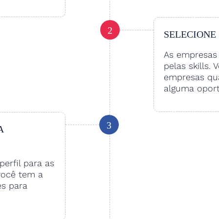
2
SELECIONE
As empresas 
pelas skills. 
empresas qu
alguma oport
3
A
perfil para as
você tem a
es para