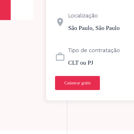
Localização
location_on
São Paulo, São Paulo
Tipo de contratação
work_outline
CLT ou PJ
Cadastrar grátis