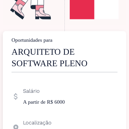
Oportunidades para
ARQUITETO DE
SOFTWARE PLENO
Salário
attach_money
A partir de R$ 6000
Localização
location_on