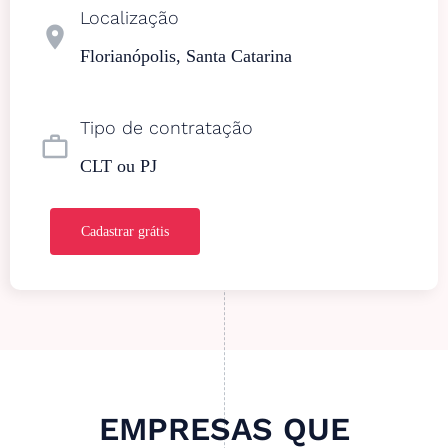
Localização
location_on
Florianópolis, Santa Catarina
Tipo de contratação
work_outline
CLT ou PJ
Cadastrar grátis
EMPRESAS QUE