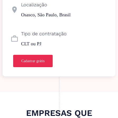
Localização
location_on
Osasco, São Paulo, Brasil
Tipo de contratação
work_outline
CLT ou PJ
Cadastrar grátis
EMPRESAS QUE