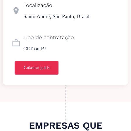
Localização
location_on
Santo André, São Paulo, Brasil
Tipo de contratação
work_outline
CLT ou PJ
Cadastrar grátis
EMPRESAS QUE