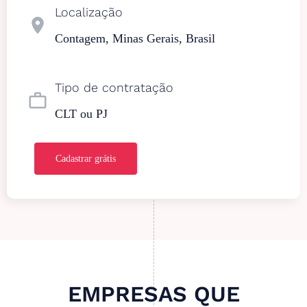
Localização
location_on
Contagem, Minas Gerais, Brasil
Tipo de contratação
work_outline
CLT ou PJ
Cadastrar grátis
EMPRESAS QUE