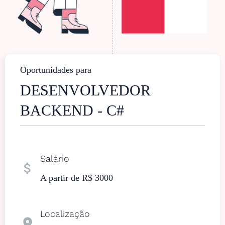
Oportunidades para
DESENVOLVEDOR
BACKEND - C#
Salário
attach_money
A partir de R$ 3000
Localização
location_on