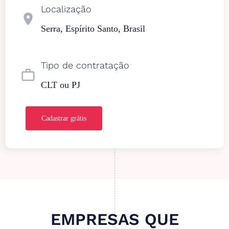
Localização
location_on
Serra, Espírito Santo, Brasil
Tipo de contratação
work_outline
CLT ou PJ
Cadastrar grátis
EMPRESAS QUE