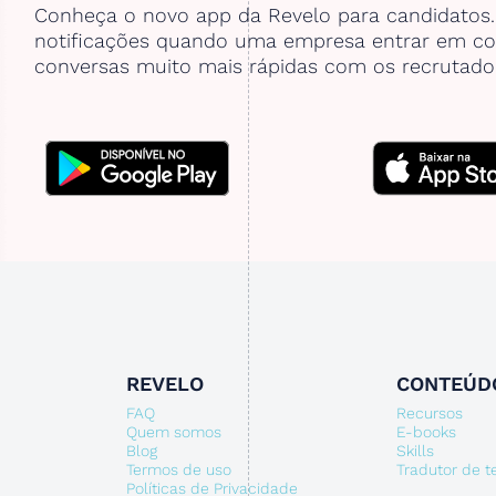
Conheça o novo app da Revelo para candidatos
notificações quando uma empresa entrar em co
conversas muito mais rápidas com os recrutado
REVELO
CONTEÚD
FAQ
Recursos
Quem somos
E-books
Blog
Skills
Termos de uso
Tradutor de 
Políticas de Privacidade