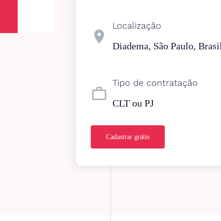
Localização
location_on
Diadema, São Paulo, Brasi
Tipo de contratação
work_outline
CLT ou PJ
Cadastrar grátis