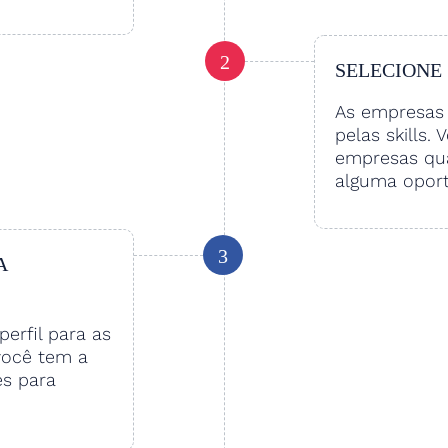
2
SELECIONE
As empresas 
pelas skills. 
empresas qu
alguma oport
3
A
perfil para as
você tem a
es para