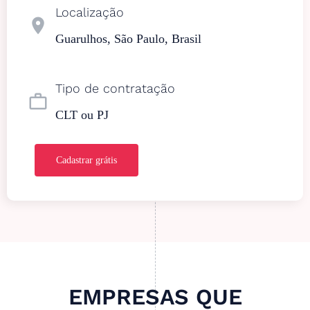
Localização
location_on
Guarulhos, São Paulo, Brasil
Tipo de contratação
work_outline
CLT ou PJ
Cadastrar grátis
EMPRESAS QUE