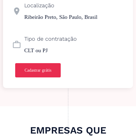
Localização
location_on
Ribeirão Preto, São Paulo, Brasil
Tipo de contratação
work_outline
CLT ou PJ
Cadastrar grátis
EMPRESAS QUE