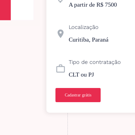
A partir de R$ 7500
Localização
location_on
Curitiba, Paraná
Tipo de contratação
work_outline
CLT ou PJ
Cadastrar grátis