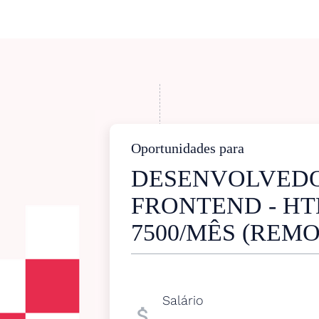
Oportunidades para
DESENVOLVED
FRONTEND - HTM
7500/MÊS (REM
Salário
attach_money