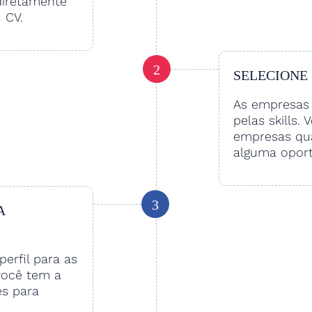
diretamente
u CV.
2
SELECIONE
As empresas 
pelas skills. 
empresas qu
alguma oport
3
A
perfil para as
você tem a
es para