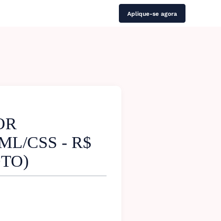
Aplique-se agora
OR
L/CSS - R$
OTO)