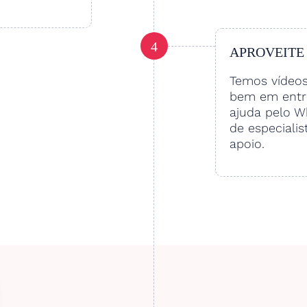
4
APROVEITE
Temos vídeo
bem em entre
ajuda pelo W
de especialis
apoio.