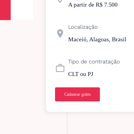
A partir de R$ 7.500
Localização
location_on
Maceió, Alagoas, Brasil
Tipo de contratação
work_outline
CLT ou PJ
Cadastrar grátis