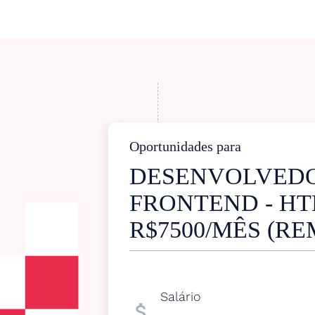
Oportunidades para
DESENVOLVED
FRONTEND - HT
R$7500/MÊS (R
Salário
attach_money