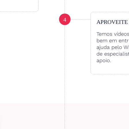
4
APROVEITE
Temos vídeo
bem em entre
ajuda pelo W
de especialis
apoio.