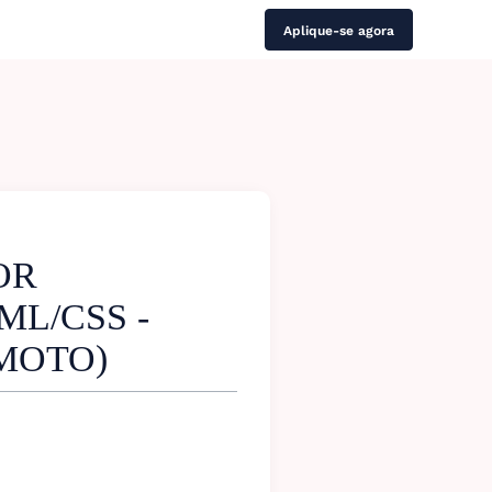
Aplique-se agora
OR
ML/CSS -
EMOTO)