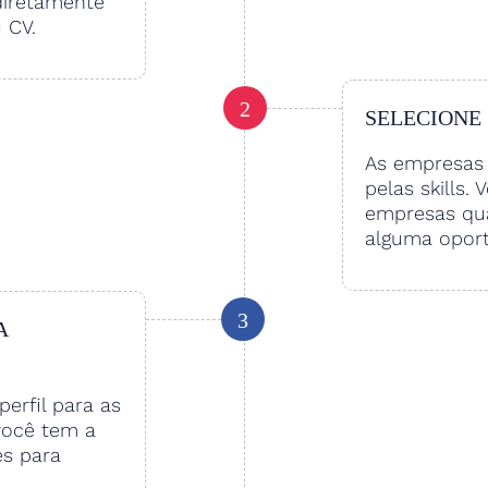
diretamente
u CV.
2
SELECIONE
As empresas 
pelas skills. 
empresas qu
alguma oport
3
A
perfil para as
você tem a
es para