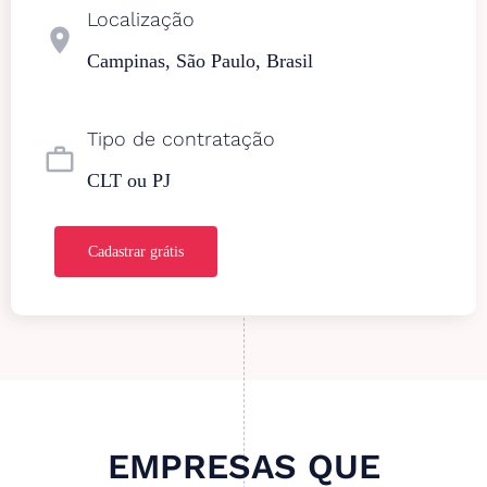
Localização
location_on
Campinas, São Paulo, Brasil
Tipo de contratação
work_outline
CLT ou PJ
Cadastrar grátis
EMPRESAS QUE