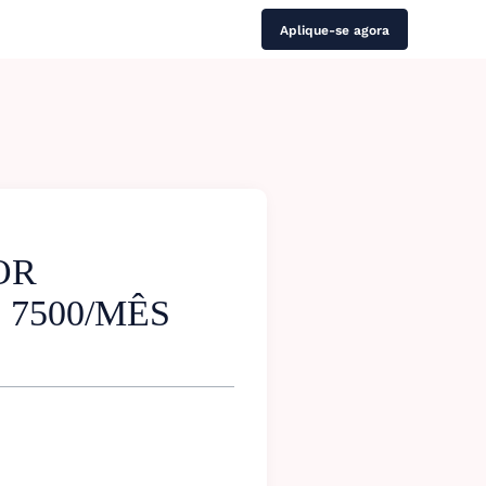
Aplique-se agora
OR
 7500/MÊS