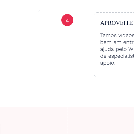
4
APROVEITE
Temos vídeo
bem em entre
ajuda pelo W
de especialis
apoio.