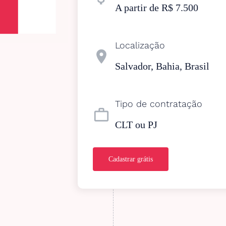
A partir de R$ 7.500
Localização
location_on
Salvador, Bahia, Brasil
Tipo de contratação
work_outline
CLT ou PJ
Cadastrar grátis