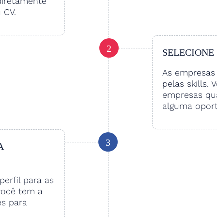
diretamente
u CV.
2
SELECIONE
As empresas 
pelas skills. 
empresas qu
alguma oport
3
A
perfil para as
você tem a
es para