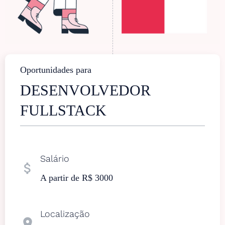
Oportunidades para
DESENVOLVEDOR
FULLSTACK
Salário
attach_money
A partir de R$ 3000
Localização
location_on