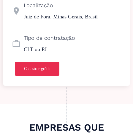
Localização
location_on
Juiz de Fora, Minas Gerais, Brasil
Tipo de contratação
work_outline
CLT ou PJ
Cadastrar grátis
EMPRESAS QUE