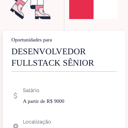
Oportunidades para
DESENVOLVEDOR
FULLSTACK SÊNIOR
Salário
attach_money
A partir de R$ 9000
Localização
location_on