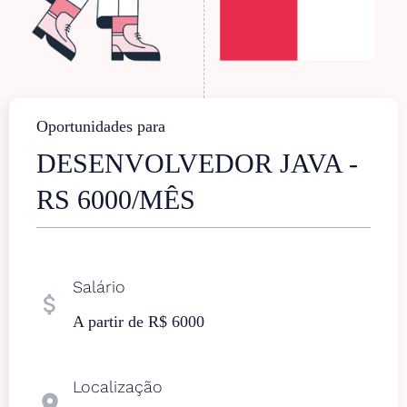
Oportunidades para
DESENVOLVEDOR JAVA -
RS 6000/MÊS
Salário
attach_money
A partir de R$ 6000
Localização
location_on