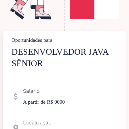
Oportunidades para
DESENVOLVEDOR JAVA
SÊNIOR
Salário
attach_money
A partir de R$ 9000
Localização
location_on