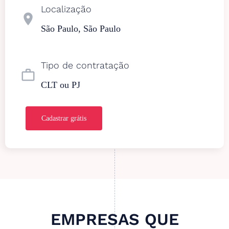
Localização
location_on
São Paulo, São Paulo
Tipo de contratação
work_outline
CLT ou PJ
Cadastrar grátis
EMPRESAS QUE