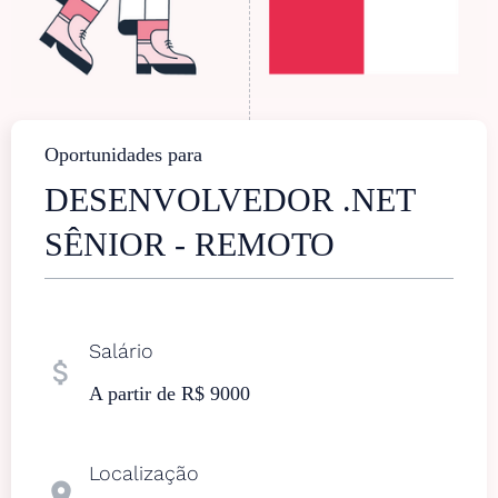
Oportunidades para
DESENVOLVEDOR .NET
SÊNIOR - REMOTO
Salário
attach_money
A partir de R$ 9000
Localização
location_on