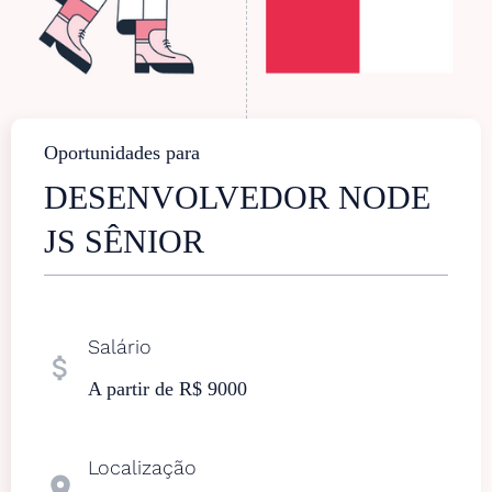
Oportunidades para
DESENVOLVEDOR NODE
JS SÊNIOR
Salário
attach_money
A partir de R$ 9000
Localização
location_on