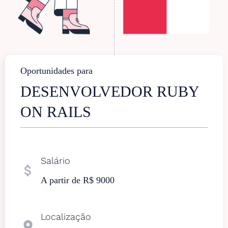
Oportunidades para
DESENVOLVEDOR RUBY
ON RAILS
Salário
attach_money
A partir de R$ 9000
Localização
location_on