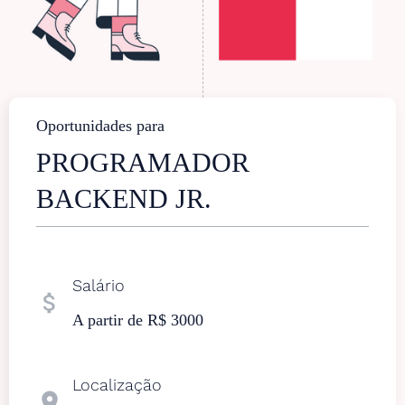
Oportunidades para
PROGRAMADOR
BACKEND JR.
Salário
attach_money
A partir de R$ 3000
Localização
location_on