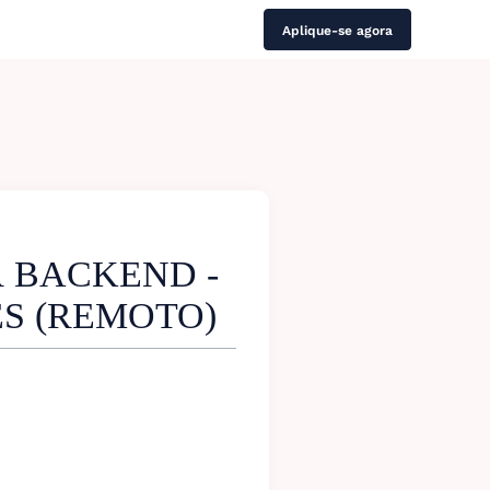
Aplique-se agora
 BACKEND -
MÊS (REMOTO)