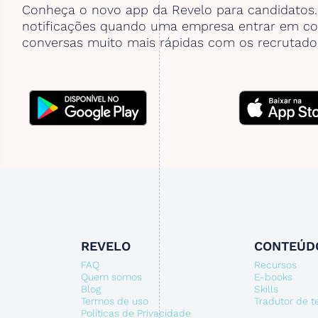
Conheça o novo app da Revelo para candidatos
notificações quando uma empresa entrar em co
conversas muito mais rápidas com os recrutado
REVELO
CONTEÚD
FAQ
Recursos
Quem somos
E-books
Blog
Skills
Termos de uso
Tradutor de 
Políticas de Privacidade