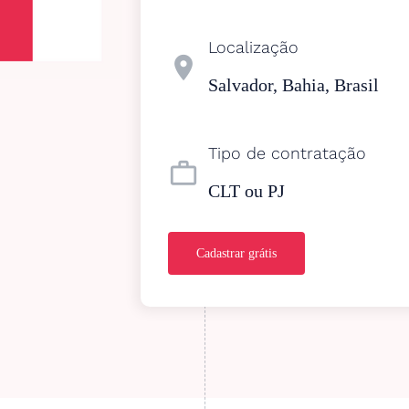
Localização
location_on
Salvador, Bahia, Brasil
Tipo de contratação
work_outline
CLT ou PJ
Cadastrar grátis