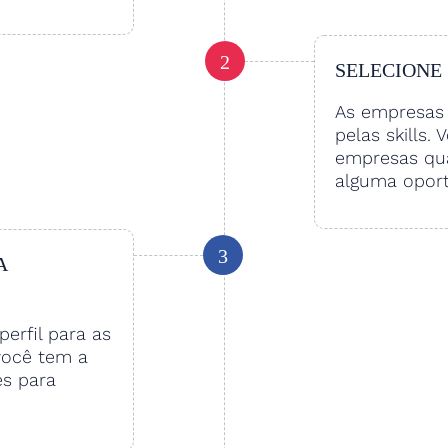
2
SELECIONE
As empresas 
pelas skills. 
empresas qu
alguma oport
3
A
perfil para as
você tem a
es para