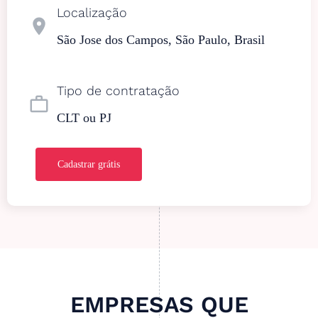
Localização
location_on
São Jose dos Campos, São Paulo, Brasil
Tipo de contratação
work_outline
CLT ou PJ
Cadastrar grátis
EMPRESAS QUE