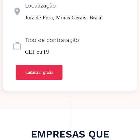
Localização
location_on
Juiz de Fora, Minas Gerais, Brasil
Tipo de contratação
work_outline
CLT ou PJ
Cadastrar grátis
EMPRESAS QUE