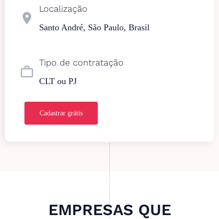
Localização
location_on
Santo André, São Paulo, Brasil
Tipo de contratação
work_outline
CLT ou PJ
Cadastrar grátis
EMPRESAS QUE