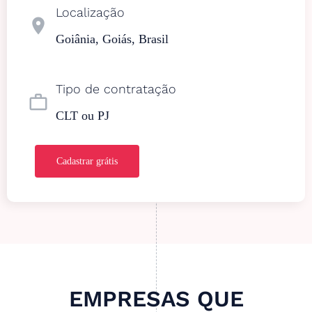
Localização
location_on
Goiânia, Goiás, Brasil
Tipo de contratação
work_outline
CLT ou PJ
Cadastrar grátis
EMPRESAS QUE