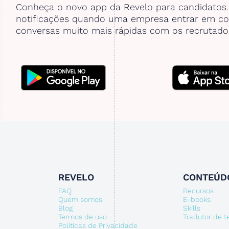
Conheça o novo app da Revelo para candidatos
notificações quando uma empresa entrar em co
conversas muito mais rápidas com os recrutado
REVELO
CONTEÚD
FAQ
Recursos
Quem somos
E-books
Blog
Skills
Termos de uso
Tradutor de 
Políticas de Privacidade