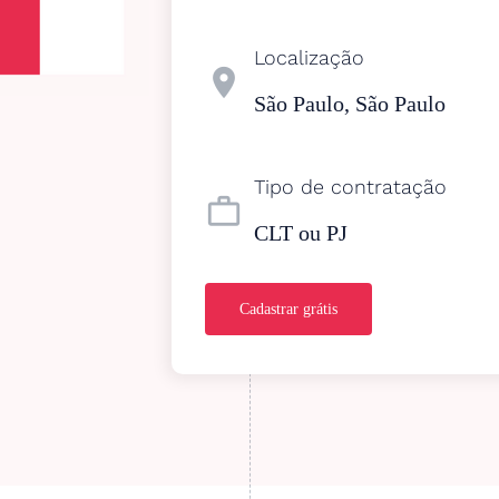
Localização
location_on
São Paulo, São Paulo
Tipo de contratação
work_outline
CLT ou PJ
Cadastrar grátis