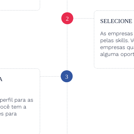
2
SELECIONE
As empresas 
pelas skills. 
empresas qu
alguma oport
3
A
perfil para as
você tem a
es para