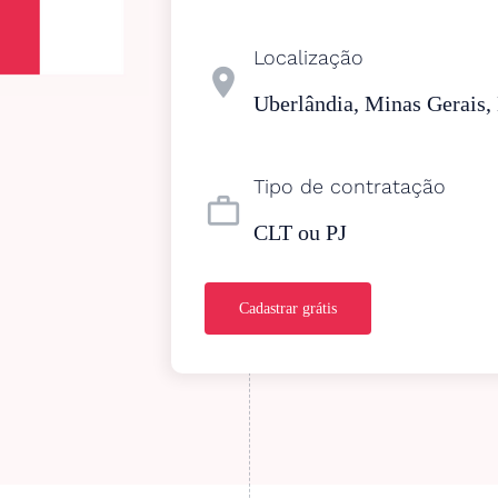
Localização
location_on
Uberlândia, Minas Gerais, 
Tipo de contratação
work_outline
CLT ou PJ
Cadastrar grátis