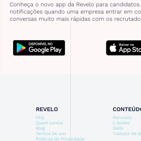
Conheça o novo app da Revelo para candidatos
notificações quando uma empresa entrar em co
conversas muito mais rápidas com os recrutado
REVELO
CONTEÚD
FAQ
Recursos
Quem somos
E-books
Blog
Skills
Termos de uso
Tradutor de 
Políticas de Privacidade