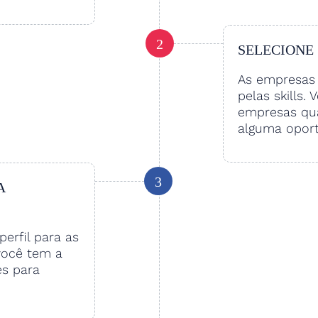
2
SELECIONE
As empresas 
pelas skills. 
empresas qu
alguma oport
3
A
perfil para as
você tem a
es para