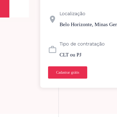
Localização
location_on
Belo Horizonte, Minas Gera
Tipo de contratação
work_outline
CLT ou PJ
Cadastrar grátis