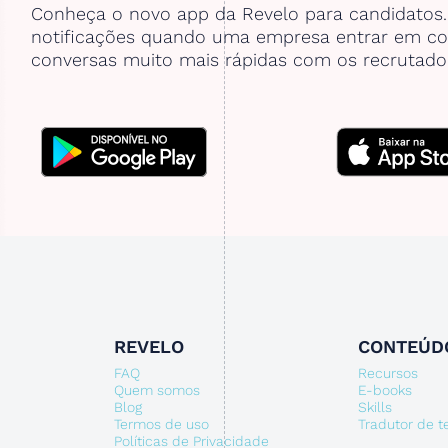
Conheça o novo app da Revelo para candidatos
notificações quando uma empresa entrar em co
conversas muito mais rápidas com os recrutado
REVELO
CONTEÚD
FAQ
Recursos
Quem somos
E-books
Blog
Skills
Termos de uso
Tradutor de 
Políticas de Privacidade