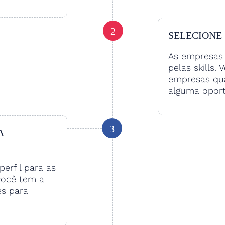
2
SELECIONE
As empresas 
pelas skills. 
empresas qu
alguma oport
3
A
perfil para as
você tem a
es para