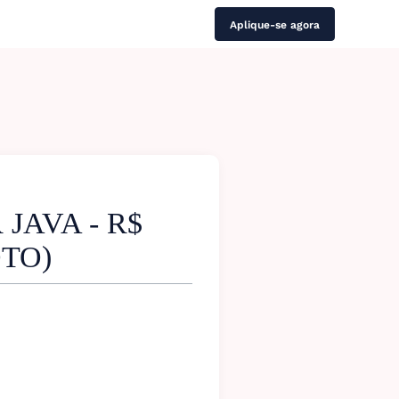
Aplique-se agora
AVA - R$
OTO)