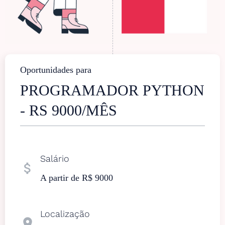
Oportunidades para
PROGRAMADOR PYTHON
- RS 9000/MÊS
Salário
attach_money
A partir de R$ 9000
Localização
location_on