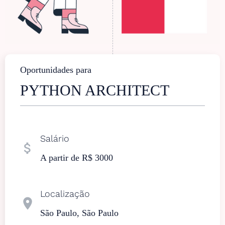
Oportunidades para
PYTHON ARCHITECT
Salário
attach_money
A partir de R$ 3000
Localização
location_on
São Paulo, São Paulo