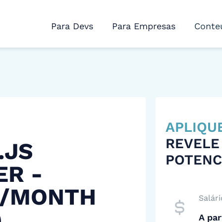
Para Devs
Para Empresas
Conte
APLIQU
REVELE
.JS
POTENC
ER -
 /MONTH
Salári
)
A par