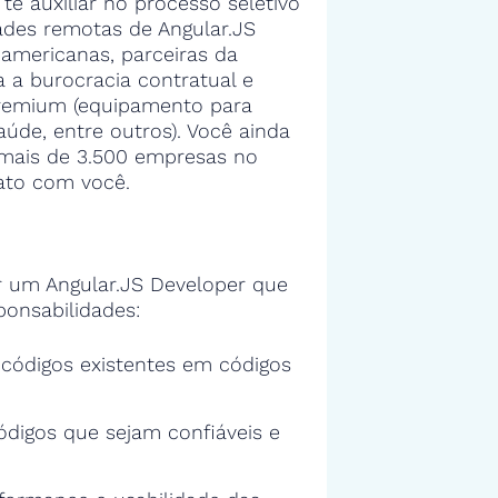
 te auxiliar no processo seletivo
des remotas de Angular.JS
americanas, parceiras da
 a burocracia contratual e
premium (equipamento para
aúde, entre outros). Você ainda
a mais de 3.500 empresas no
ato com você.
 um Angular.JS Developer que
ponsabilidades:
s códigos existentes em códigos
ódigos que sejam confiáveis e