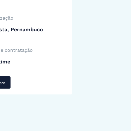
ização
ista, Pernambuco
de contratação
time
ora