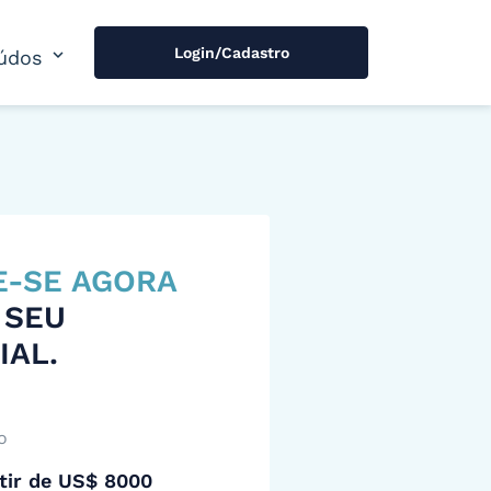
Login/Cadastro
expand_more
údos
E-SE AGORA
 SEU
IAL.
o
tir de US$ 8000