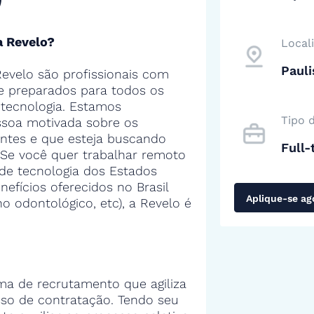
a Revelo?
Local
Paul
evelo são profissionais com
 e preparados para todos os
tecnologia. Estamos
Tipo 
soa motivada sobre os
entes e que esteja buscando
Full-
 Se você quer trabalhar remoto
de tecnologia dos Estados
efícios oferecidos no Brasil
Aplique-se ag
no odontológico, etc), a Revelo é
ma de recrutamento que agiliza
sso de contratação. Tendo seu