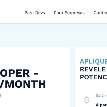
Para Devs
Para Empresas
Conte
APLIQU
REVELE
OPER -
POTENC
 /MONTH
)
Salári
A par