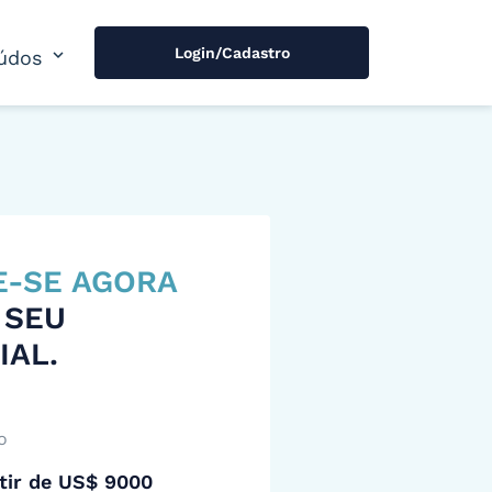
Login/Cadastro
expand_more
údos
E-SE AGORA
 SEU
IAL.
o
tir de US$ 9000