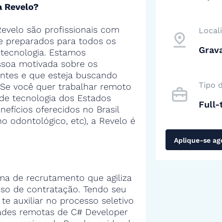
a Revelo?
evelo são profissionais com
Local
 e preparados para todos os
Grava
tecnologia. Estamos
soa motivada sobre os
entes e que esteja buscando
Tipo 
 Se você quer trabalhar remoto
de tecnologia dos Estados
Full-
efícios oferecidos no Brasil
no odontológico, etc), a Revelo é
Aplique-se ag
ma de recrutamento que agiliza
sso de contratação. Tendo seu
 te auxiliar no processo seletivo
ades remotas de C# Developer