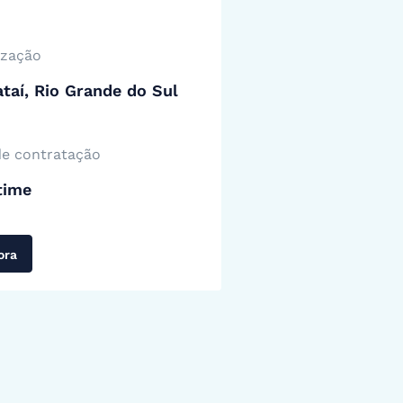
ização
taí, Rio Grande do Sul
de contratação
time
ora