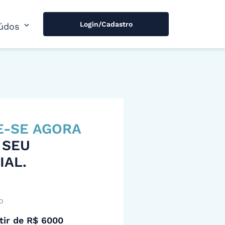
Login/Cadastro
expand_more
údos
E-SE AGORA
 SEU
IAL.
o
tir de R$ 6000