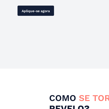
Aplique-se agora
COMO
SE TO
REVELO?