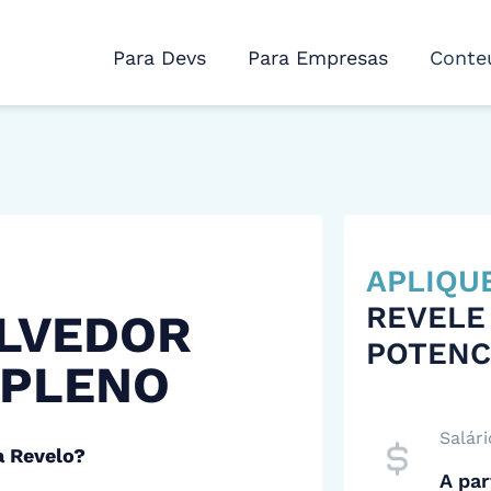
Para Devs
Para Empresas
Conte
APLIQU
REVELE
LVEDOR
POTENC
 PLENO
Salári
a Revelo?
A par