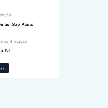
ização
inas, São Paulo
de contratação
ou PJ
ora