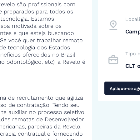
evelo são profissionais com
 e preparados para todos os
tecnologia. Estamos
Local
soa motivada sobre os
Camp
entes e que esteja buscando
 Se você quer trabalhar remoto
de tecnologia dos Estados
Tipo 
efícios oferecidos no Brasil
no odontológico, etc), a Revelo é
CLT 
Aplique-se ag
ma de recrutamento que agiliza
sso de contratação. Tendo seu
 te auxiliar no processo seletivo
ades remotas de Desenvolvedor
ricanas, parceiras da Revelo,
cracia contratual e fornecendo