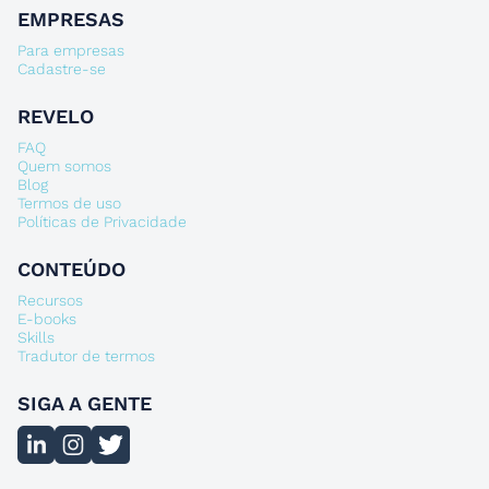
EMPRESAS
Para empresas
Cadastre-se
REVELO
FAQ
Quem somos
Blog
Termos de uso
Políticas de Privacidade
CONTEÚDO
Recursos
E-books
Skills
Tradutor de termos
SIGA A GENTE