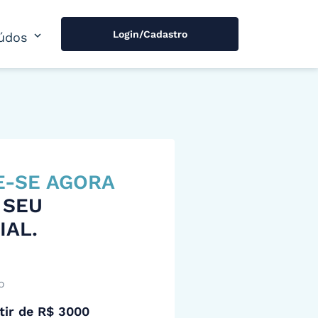
Login/Cadastro
expand_more
údos
E-SE AGORA
 SEU
IAL.
o
tir de R$ 3000