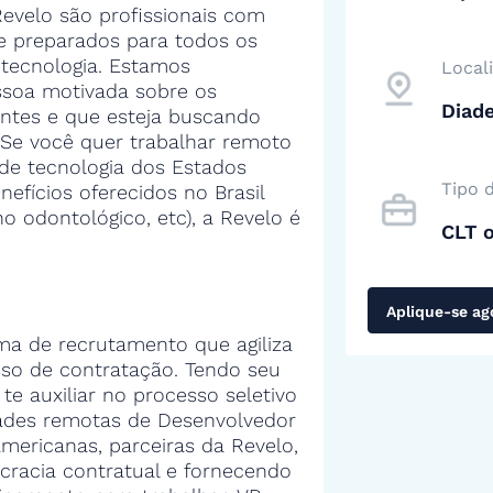
evelo são profissionais com
 e preparados para todos os
tecnologia. Estamos
Local
soa motivada sobre os
Diad
entes e que esteja buscando
 Se você quer trabalhar remoto
de tecnologia dos Estados
Tipo 
efícios oferecidos no Brasil
no odontológico, etc), a Revelo é
CLT 
Aplique-se ag
ma de recrutamento que agiliza
sso de contratação. Tendo seu
 te auxiliar no processo seletivo
ades remotas de Desenvolvedor
mericanas, parceiras da Revelo,
cracia contratual e fornecendo