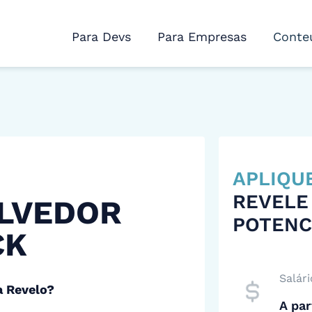
Para Devs
Para Empresas
Conte
APLIQU
REVELE
LVEDOR
POTENC
CK
Salári
a Revelo?
A par