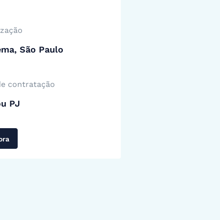
ização
ema, São Paulo
de contratação
ou PJ
ora