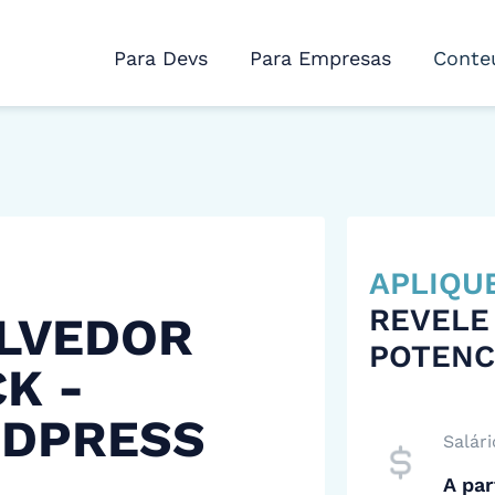
Para Devs
Para Empresas
Conte
APLIQU
REVELE
LVEDOR
POTENC
K -
DPRESS
Salári
A par