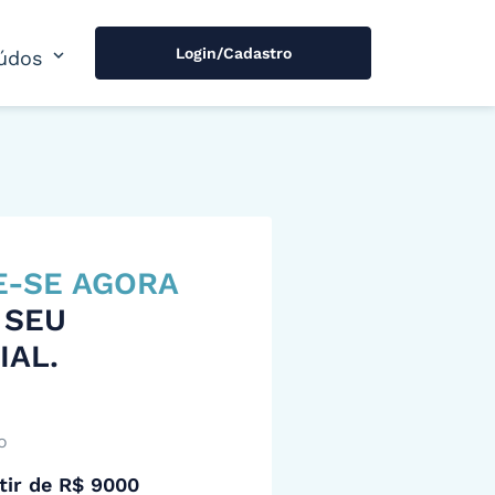
Login/Cadastro
expand_more
údos
E-SE AGORA
 SEU
IAL.
o
tir de R$ 9000