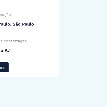
ização
aulo, São Paulo
de contratação
ou PJ
ora