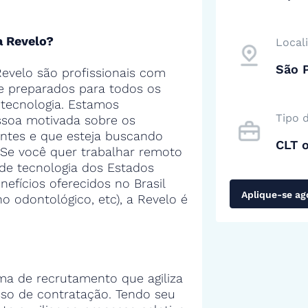
a Revelo?
Local
São P
evelo são profissionais com
 e preparados para todos os
tecnologia. Estamos
Tipo 
soa motivada sobre os
entes e que esteja buscando
CLT 
 Se você quer trabalhar remoto
de tecnologia dos Estados
efícios oferecidos no Brasil
Aplique-se ag
no odontológico, etc), a Revelo é
ma de recrutamento que agiliza
sso de contratação. Tendo seu