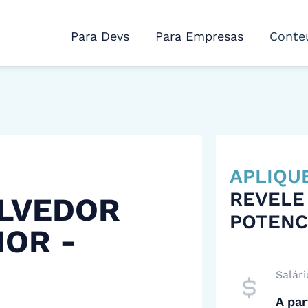
Para Devs
Para Empresas
Conte
APLIQU
REVELE
LVEDOR
POTENC
IOR -
Salári
A par