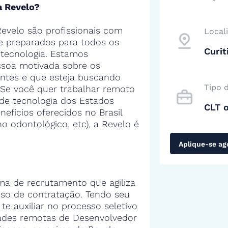
a Revelo?
evelo são profissionais com
Local
 e preparados para todos os
Curit
tecnologia. Estamos
soa motivada sobre os
entes e que esteja buscando
Tipo 
 Se você quer trabalhar remoto
de tecnologia dos Estados
CLT 
efícios oferecidos no Brasil
no odontológico, etc), a Revelo é
Aplique-se ag
ma de recrutamento que agiliza
sso de contratação. Tendo seu
 te auxiliar no processo seletivo
ades remotas de Desenvolvedor