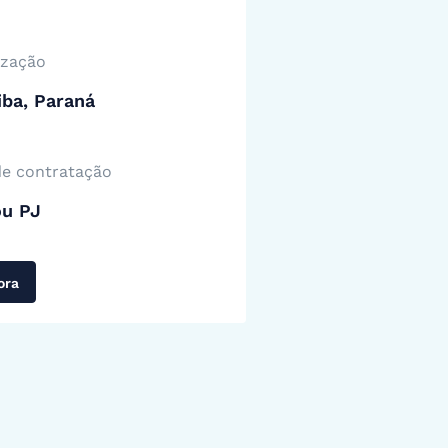
ização
iba, Paraná
de contratação
ou PJ
ora