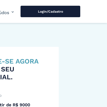
Login/Cadastro
expand_more
údos
E-SE AGORA
 SEU
IAL.
o
tir de R$ 9000