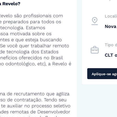
a Revelo?
evelo são profissionais com
Local
 e preparados para todos os
Nova 
tecnologia. Estamos
soa motivada sobre os
entes e que esteja buscando
Tipo 
 Se você quer trabalhar remoto
de tecnologia dos Estados
CLT 
efícios oferecidos no Brasil
no odontológico, etc), a Revelo é
Aplique-se ag
ma de recrutamento que agiliza
sso de contratação. Tendo seu
 te auxiliar no processo seletivo
ades remotas de Desenvolvedor