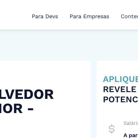
Para Devs
Para Empresas
Conte
APLIQU
REVELE
LVEDOR
POTENC
IOR -
Salári
A par