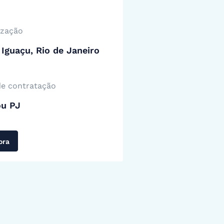
ização
Iguaçu, Rio de Janeiro
de contratação
ou PJ
ora