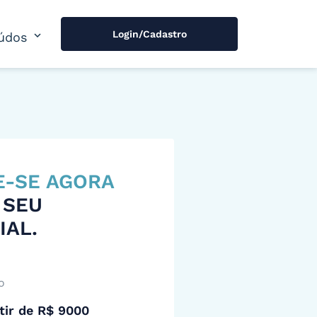
Login/Cadastro
expand_more
údos
E-SE AGORA
 SEU
IAL.
o
tir de R$ 9000