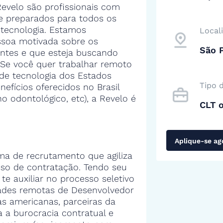
evelo são profissionais com
 e preparados para todos os
tecnologia. Estamos
Local
soa motivada sobre os
São P
entes e que esteja buscando
 Se você quer trabalhar remoto
de tecnologia dos Estados
Tipo 
efícios oferecidos no Brasil
no odontológico, etc), a Revelo é
CLT 
Aplique-se ag
ma de recrutamento que agiliza
sso de contratação. Tendo seu
 te auxiliar no processo seletivo
ades remotas de Desenvolvedor
s americanas, parceiras da
 a burocracia contratual e