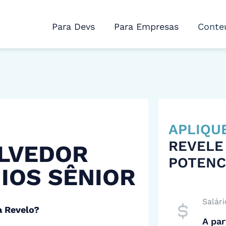
Para Devs
Para Empresas
Conte
APLIQU
REVELE
LVEDOR
POTENC
 IOS SÊNIOR
Salári
a Revelo?
A par