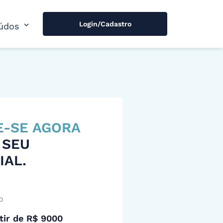
Login/Cadastro
expand_more
údos
E-SE AGORA
 SEU
IAL.
o
tir de R$ 9000