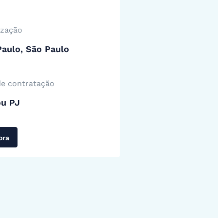
ização
aulo, São Paulo
de contratação
ou PJ
ora