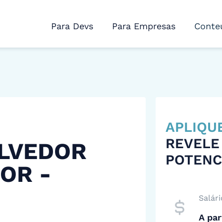
Para Devs
Para Empresas
Conte
APLIQU
REVELE
LVEDOR
POTENC
IOR -
Salári
A par