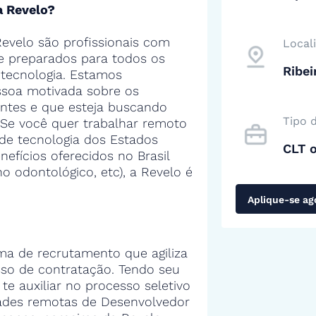
a Revelo?
evelo são profissionais com
Local
 e preparados para todos os
Ribei
tecnologia. Estamos
soa motivada sobre os
entes e que esteja buscando
Tipo 
 Se você quer trabalhar remoto
de tecnologia dos Estados
CLT 
efícios oferecidos no Brasil
no odontológico, etc), a Revelo é
Aplique-se ag
ma de recrutamento que agiliza
sso de contratação. Tendo seu
 te auxiliar no processo seletivo
ades remotas de Desenvolvedor