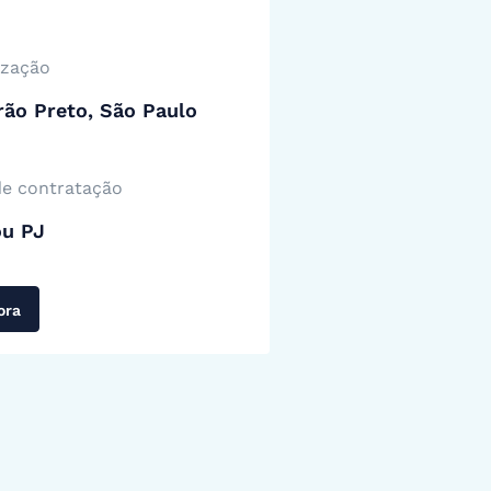
ização
rão Preto, São Paulo
de contratação
ou PJ
ora