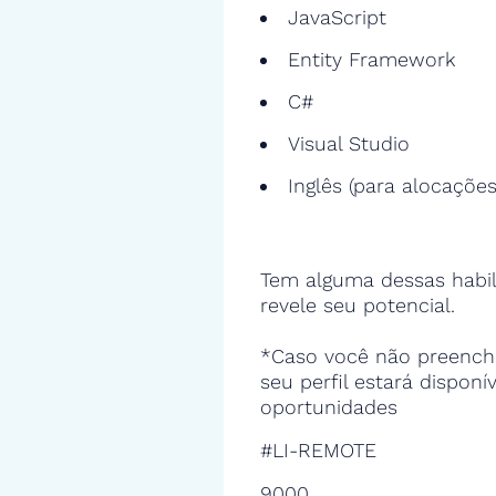
JavaScript
Entity Framework
C#
Visual Studio
Inglês (para alocações
Tem alguma dessas habil
revele seu potencial.
*Caso você não preencha
seu perfil estará disponí
oportunidades
#LI-REMOTE
9000