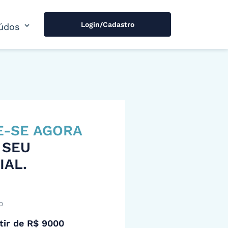
Login/Cadastro
expand_more
údos
E-SE AGORA
 SEU
IAL.
o
tir de R$ 9000