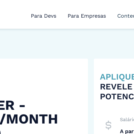
Para Devs
Para Empresas
Conte
APLIQU
REVELE
POTENC
ER -
 /MONTH
Salári
)
A par