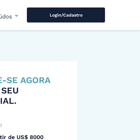
Login/Cadastro
expand_more
údos
E-SE AGORA
 SEU
IAL.
o
tir de US$ 8000