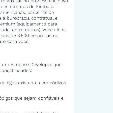
 te auxiliar no processo seletivo
ades remotas de Firebase
americanas, parceiras da
 a burocracia contratual e
premium (equipamento para
aúde, entre outros). Você ainda
a mais de 3.500 empresas no
ato com você.
 um Firebase Developer que
ponsabilidades:
s códigos existentes em códigos
ódigos que sejam confiáveis e