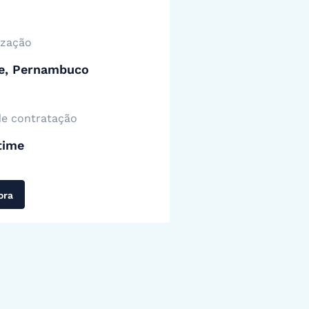
ização
fe, Pernambuco
de contratação
time
ora