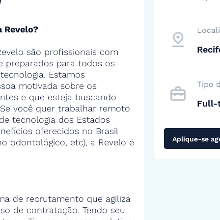
a Revelo?
Local
Reci
evelo são profissionais com
 e preparados para todos os
tecnologia. Estamos
Tipo 
soa motivada sobre os
entes e que esteja buscando
Full-
 Se você quer trabalhar remoto
de tecnologia dos Estados
efícios oferecidos no Brasil
Aplique-se ag
no odontológico, etc), a Revelo é
ma de recrutamento que agiliza
sso de contratação. Tendo seu