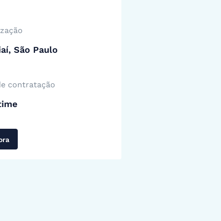
ização
aí, São Paulo
de contratação
time
ora