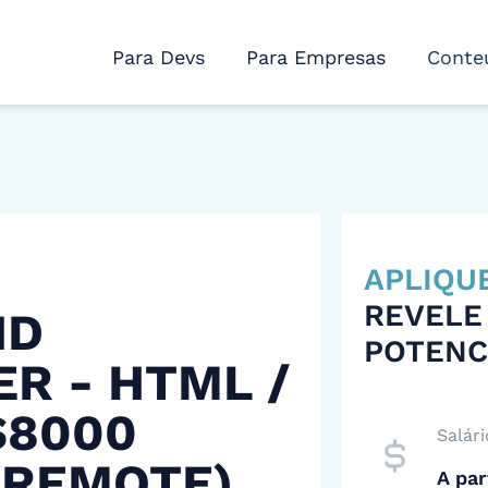
Para Devs
Para Empresas
Conte
APLIQU
REVELE
ND
POTENC
R - HTML /
$8000
Salári
(REMOTE)
A par