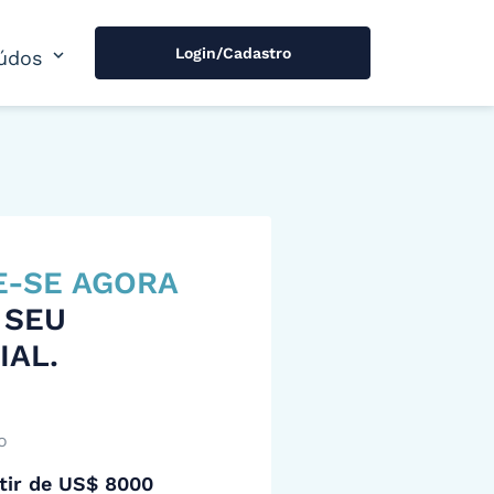
Login/Cadastro
expand_more
údos
E-SE AGORA
 SEU
IAL.
o
tir de US$ 8000