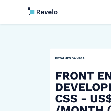
DETALHES DA VAGA
FRONT E
DEVELOPE
CSS - US
/MONTH 