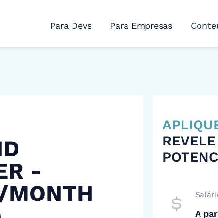
Para Devs
Para Empresas
Conte
APLIQU
REVELE
ND
POTENC
ER -
 /MONTH
Salári
)
A par