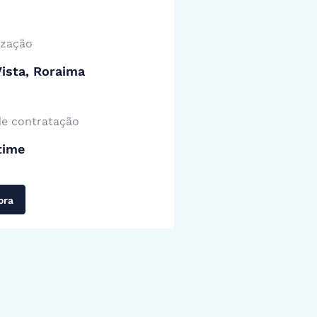
ização
ista, Roraima
de contratação
time
ora