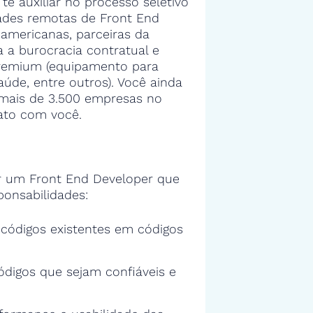
 te auxiliar no processo seletivo
ades remotas de Front End
americanas, parceiras da
 a burocracia contratual e
premium (equipamento para
aúde, entre outros). Você ainda
a mais de 3.500 empresas no
ato com você.
 um Front End Developer que
ponsabilidades:
s códigos existentes em códigos
ódigos que sejam confiáveis e