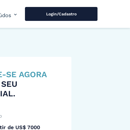
Login/Cadastro
expand_more
údos
E-SE AGORA
 SEU
IAL.
o
tir de US$ 7000