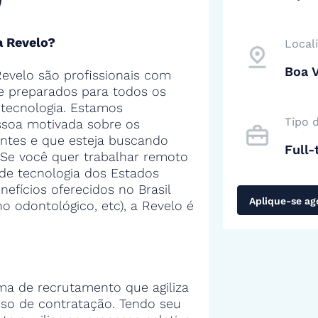
a Revelo?
Local
Boa V
evelo são profissionais com
 e preparados para todos os
tecnologia. Estamos
Tipo 
soa motivada sobre os
entes e que esteja buscando
Full-
 Se você quer trabalhar remoto
de tecnologia dos Estados
efícios oferecidos no Brasil
Aplique-se ag
no odontológico, etc), a Revelo é
ma de recrutamento que agiliza
sso de contratação. Tendo seu